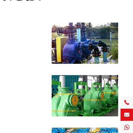


