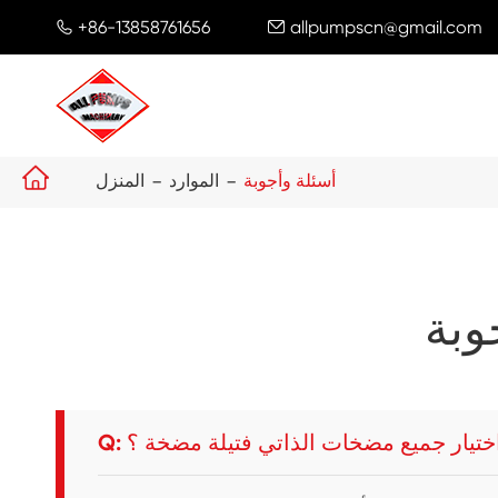
+86-13858761656
allpumpscn@gmail.com



أسئلة وأجوبة
الموارد
المنزل
وبة
ذا اختيار جميع مضخات الذاتي فتيلة مضخة ؟