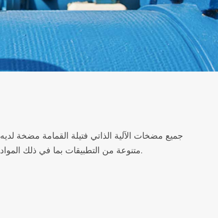
جميع مضخات الآلية الذاتي فتيلة القمامة مضخة لديه
متنوعة من التطبيقات بما في ذلك المواد الصلبة-لادن السوائل المسببة للتآكل و عجائن. هناك بضعة أجزاء متحركة ، لذلك الصيانة هو الحد الأدنى.