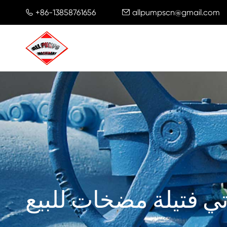
+86-13858761656
allpumpscn@gmail.com


تي فتيلة مضخات للبيع