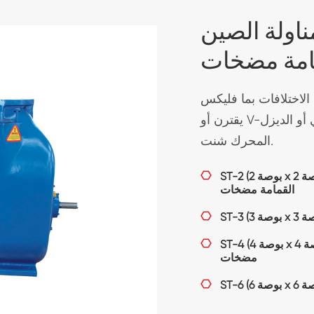
امة مضخات
لأساسية الأجهزة ، أو
كما مرنة اقتران ، v-الفرقة محرك ، أو محرك تصاعد.
لأداء. كل ما هو مطلوب
ي فتيلة مضخات