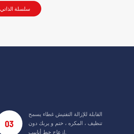
القابلة للإزالة التفتيش غطاء يسمح
03
تنظيف ، المكره ، ختم و يربك دون
إزعاج خط أنابيب.