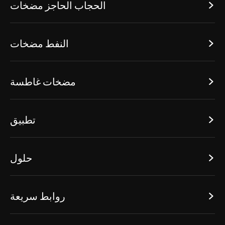
الحجاب الحاجز مضخات

النفط مضخات

مضخات غاطسة

تطبيق

حلول

روابط سريعة
