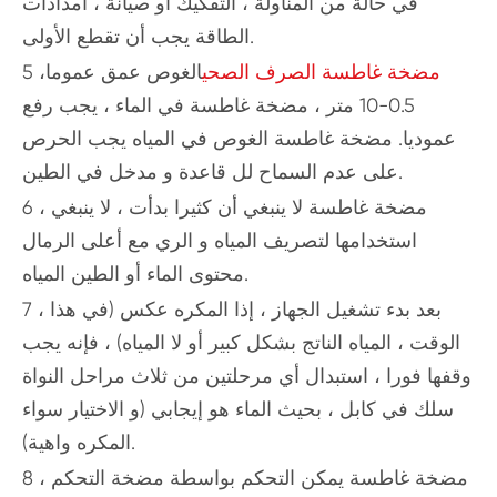
في حالة من المناولة ، التفكيك أو صيانة ، امدادات
الطاقة يجب أن تقطع الأولى.
مضخة غاطسة الصرف الصحي
الغوص عمق عموما
5 ،
0.5-10 متر ، مضخة غاطسة في الماء ، يجب رفع
عموديا. مضخة غاطسة الغوص في المياه يجب الحرص
على عدم السماح لل قاعدة و مدخل في الطين.
6 ، مضخة غاطسة لا ينبغي أن كثيرا بدأت ، لا ينبغي
استخدامها لتصريف المياه و الري مع أعلى الرمال
محتوى الماء أو الطين المياه.
7 ، بعد بدء تشغيل الجهاز ، إذا المكره عكس (في هذا
الوقت ، المياه الناتج بشكل كبير أو لا المياه) ، فإنه يجب
وقفها فورا ، استبدال أي مرحلتين من ثلاث مراحل النواة
سلك في كابل ، بحيث الماء هو إيجابي (و الاختيار سواء
المكره واهية).
8 ، مضخة غاطسة يمكن التحكم بواسطة مضخة التحكم