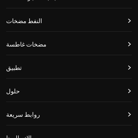
النفط مضخات

مضخات غاطسة

تطبيق

حلول

روابط سريعة

الاتصال بنا