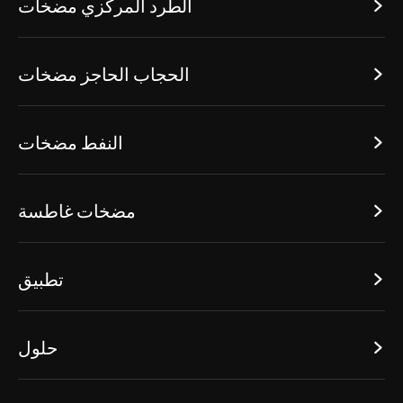
الطرد المركزي مضخات

الحجاب الحاجز مضخات

النفط مضخات

مضخات غاطسة

تطبيق

حلول
