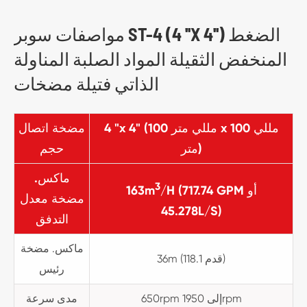
مواصفات سوبر ST-4 (4 ''X 4'') الضغط
المنخفض الثقيلة المواد الصلبة المناولة
الذاتي فتيلة مضخات
4 "x 4" (100 مللي متر x 100 مللي
مضخة اتصال
متر)
حجم
ماكس.
3
/H (717.74 GPM أو
163m
مضخة معدل
45.278L/S)
التدفق
ماكس. مضخة
36m (118.1 قدم)
رئيس
650rpm إلى 1950rpm
مدى سرعة