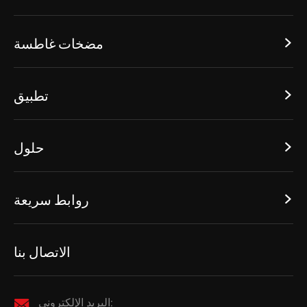
مضخات غاطسة

تطبيق

حلول

روابط سريعة

الاتصال بنا
البريد الإلكتروني:
