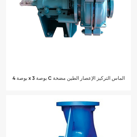
4 بوصة x 3 بوصة C الماس التركيز الإعصار الطين مضخة