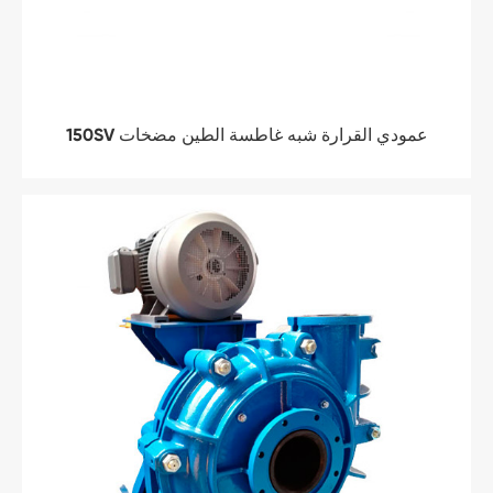
150SV عمودي القرارة شبه غاطسة الطين مضخات