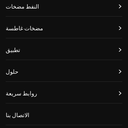
النفط مضخات

مضخات غاطسة

تطبيق

حلول

روابط سريعة

الاتصال بنا