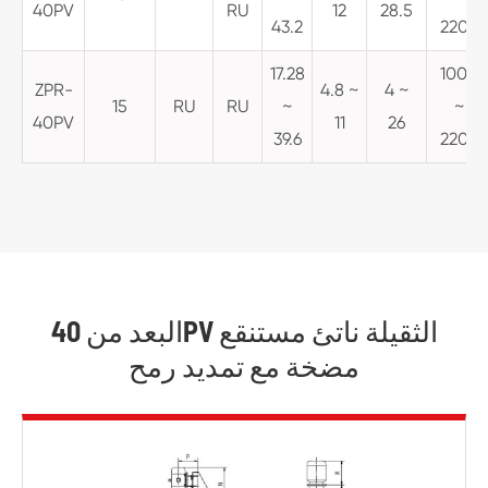
40PV
RU
12
28.5
43.2
2200
17.28
1000
ZPR-
4.8 ~
4 ~
15
RU
RU
~
~
40PV
11
26
39.6
2200
البعد من 40PV الثقيلة ناتئ مستنقع
مضخة مع تمديد رمح