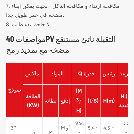
7. مكافحة ارتداء و مكافحة التآكل ، بحيث يمكن إبقاء
مضخة في عمر طويل جدا.
8. لا حاجة لبدء طلب.
مواصفات 40PV الثقيلة ناتئ مستنقع
مضخة مع تمديد رمح
سرعة
رئيس
Q قدرة
المواد
ماكس.
نموذج
(M
N (r/
الطاقة
3
H(m)
(I/S)
إدفع
بطانة
/
دقيقة)
(KW)
H)
19.44
1000
4.5 ~
5.4 ~
M أو
ZP-
15
M
~
~