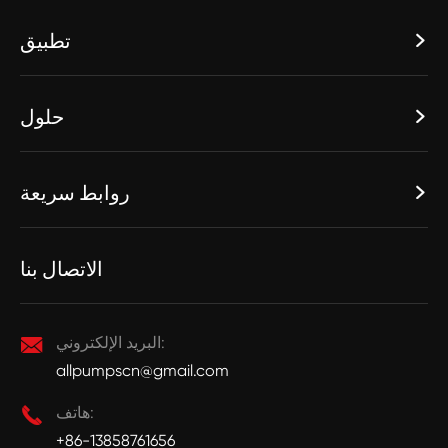
تطبيق

حلول

روابط سريعة

الاتصال بنا
البريد الإلكتروني:

allpumpscn@gmail.com
هاتف:

+86-13858761656