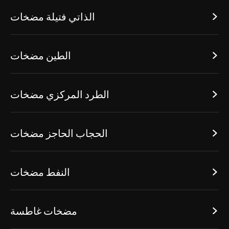
الذاتي فتيلة مضخات

الطين مضخات

الطرد المركزي مضخات

الحجاب الحاجز مضخات

النفط مضخات

مضخات غاطسة
