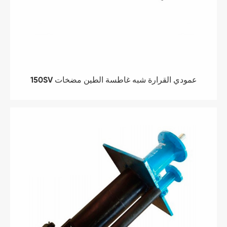
150SV عمودي القرارة شبه غاطسة الطين مضخات