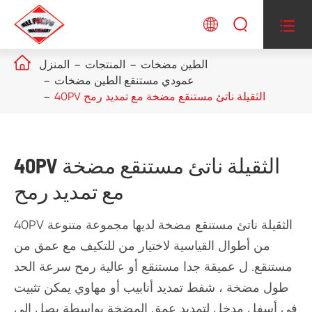




الطين مضخات
المنتجات
المنزل
عمودي مستنقع الطين مضخات
40PV الثقيلة ناتئ مستنقع مضخة مع تمديد رمح
40PV الثقيلة ناتئ مستنقع مضخة
مع تمديد رمح
40PV الثقيلة ناتئ مستنقع مضخة لديها مجموعة متنوعة
من أطوال القياسية لاختيار من للتكيف مع عمق من
مستنقع. ل عميقة جدا مستنقع أو عالية رمح سرعة الحد
طول مضخة ، شفط تمديد أنابيب أو مهاوي يمكن تثبيت
في أسفل مدخل لتمديد عمق المضخة بواسطة يصل إلى