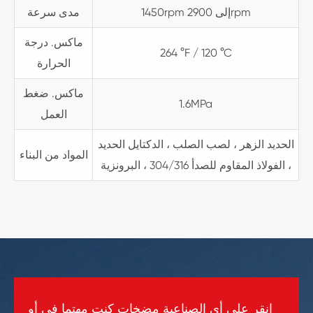
1450rpm إلى 2900rpm
مدى سرعة
ماكس. درجة
264 °F / 120 °C
الحرارة
ماكس. ضغط
1.6MPa
العمل
الحديد الزهر ، لصب الصلب ، الدكتايل الحديد
المواد من البناء
، الفولاذ المقاوم للصدأ 304/316 ، البرونزية
انقر على أي الصناعية مضخات كنت مهتما في أو