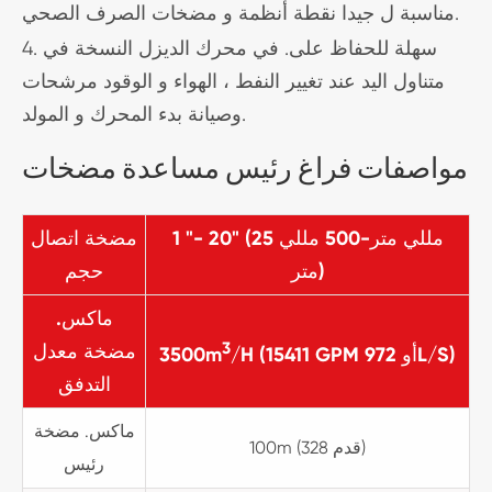
مناسبة ل جيدا نقطة أنظمة و مضخات الصرف الصحي.
4. سهلة للحفاظ على. في محرك الديزل النسخة في
متناول اليد عند تغيير النفط ، الهواء و الوقود مرشحات
وصيانة بدء المحرك و المولد.
مواصفات فراغ رئيس مساعدة مضخات
1 "- 20" (25 مللي متر-500 مللي
مضخة اتصال
متر)
حجم
ماكس.
3
مضخة معدل
/H (15411 GPM أو 972L/S)
3500m
التدفق
ماكس. مضخة
100m (328 قدم)
رئيس