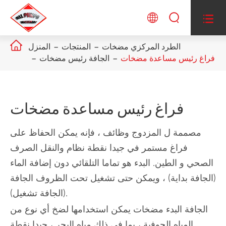




الطرد المركزي مضخات
المنتجات
المنزل
فراغ رئيس مساعدة مضخات
الجافة رئيس مضخات
فراغ رئيس مساعدة مضخات
مصممة ل المزدوج وظائف ، فإنه يمكن الحفاظ على
فراغ مستمر في جيدا نقطة نظام والنقل الصرف
الصحي و الطين. البدء هو تماما التلقائي دون إضافة الماء
(الجافة بداية) ، ويمكن حتى تشغيل تحت الظروف الجافة
(الجافة تشغيل).
الجافة البدء مضخات يمكن استخدامها لضخ أي نوع من
المياه الجوفية ، بما في ذلك مياه البحر ، جيدا نقطة