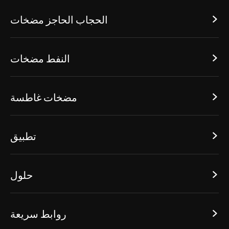
الحجاب الحاجز مضخات

النفط مضخات

مضخات غاطسة

تطبيق

حلول

روابط سريعة
