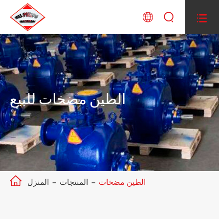



الطين مضخات للبيع

الطين مضخات
المنتجات
المنزل