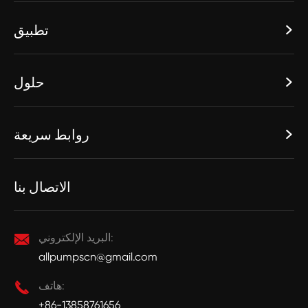
تطبيق

حلول

روابط سريعة

الاتصال بنا
البريد الإلكتروني:

allpumpscn@gmail.com
هاتف:

+86-13858761656