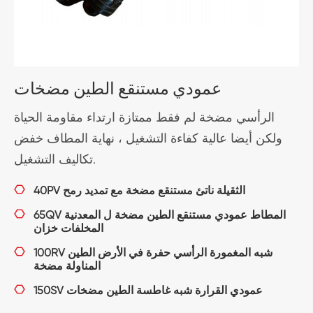
عمودي مستنقع الطين مضخات
م
الرأسي مضخة لم فقط ممتازة ارتداء مقاومة الحياة
ل
ولكن أيضا عالية كفاءة التشغيل ، نهاية المطاف خفض
ة
تكاليف التشغيل.
ق
40PV الثقيلة ناتئ مستنقع مضخة مع تمديد رمح

ة
65QV المطاط عمودي مستنقع الطين مضخة ل المعدنية

المخلفات خزان
100RV شبه المغمورة الرأسي حفرة في الأرض الطين

المناولة مضخة
150SV عمودي القرارة شبه غاطسة الطين مضخات
