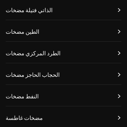
الذاتي فتيلة مضخات

الطين مضخات

الطرد المركزي مضخات

الحجاب الحاجز مضخات

النفط مضخات

مضخات غاطسة
