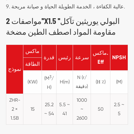
9. عالية الكفاءة ، الخدمة الطويلة الحياة و صيانة مريحة.
مواصفات 2''X1.5 ''البولي يوريثين تآكل
مقاومة المواد اصطف الطين مضخة
ماكس
ماكس.
NPSH
سرعة
رئيس
قدرة
Eff
الطاقة
نموذج
3
N (r/
(M
/
(KW)
H(m)
(Η ٪)
(M)
دقيقة)
H)
ZHR-
1000
25.2
5.5 ~
2.5 ~
2 ×
15
~
50
~ 54
41
5
1.5B
2600