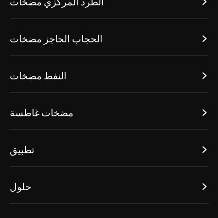
الطرد المركزي مضخات

الحجاب الحاجز مضخات

النفط مضخات

مضخات غاطسة

تطبيق

حلول
