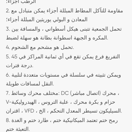
الرطب أجزاء؛
2. مقاومة للتآكل المطاط المبللة أجزاء يمكن متبادل مع
المعادن و البولي يوريثين المبللة أجزاء؛
3. تحمل الجمعية تتبنى هيكل أسطواني ، والمسافة بين
المكره و الجبهة اسطوانة بطانة هو سهلة لضبط.
4. تحمل هو مشحم مع الشحوم.
5. التفريغ فرع يمكن تقع في أي ثمانية المراكز في 45
درجة فترات.
6. ويمكن تثبيته في سلسلة في مستويات متعددة لتلبية
النقل لمسافات طويلة.
7. مختلف محرك وسائط: DC محرك (اتصال مباشر) ،
V-حزام و بكرة محرك ، علبة التروس ، الهيدروليكية
اقتران ، VFD ، السيليكون تسيطر المعدل التحكم ، الخ.
8. رمح ختم تعتمد الميكانيكية ختم ، طارد ختم و الغدة
التعبئة ختم.