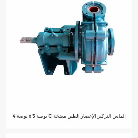
4 بوصة x 3 بوصة C الماس التركيز الإعصار الطين مضخة